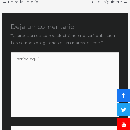
←
Entrada anterior
Entrada siguiente
→
Deja un comentario
Tu dirección de correo electrónico no será publicada.
Los campos obligatorios están marcados con
*
Escribe
aquí...
Nombre*