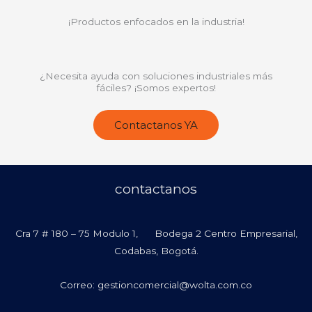
¡Productos enfocados en la industria!
¿Necesita ayuda con soluciones industriales más
fáciles? ¡Somos expertos!
Contactanos YA
contactanos
Cra 7 # 180 – 75 Modulo 1, Bodega 2 Centro Empresarial,
Codabas, Bogotá.
Correo: gestioncomercial@wolta.com.co